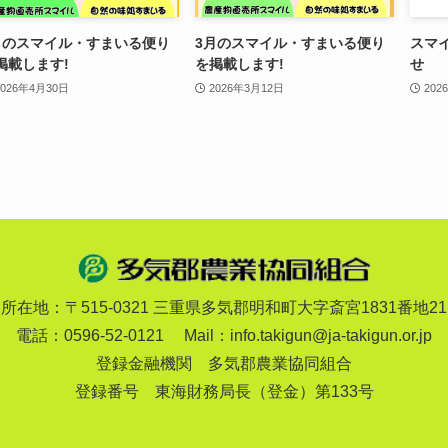
月のスマイル・すまいる便り
3月のスマイル・すまいる便り
スマ
掲載します!
を掲載します!
せ
2026年4月30日
2026年3月12日
202
所在地：〒515-0321 三重県多気郡明和町
大字斎宮1831番地21
電話：0596-52-0121
Mail：
info.takigun@ja-takigun.or.jp
登録金融機関 多気郡農業協同組合
登録番号 東海財務局長（登金）第133号